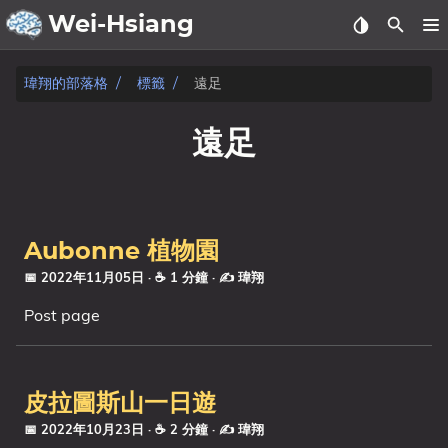
Wei-Hsiang
關於
瑋翔的部落格
標籤
遠足
檔案
遠足
文章
發表
Aubonne 植物園
生活
📅 2022年11月05日
· ☕ 1 分鐘
·
✍️ 瑋翔
Post page
筆記
標籤
皮拉圖斯山一日遊
分類
📅 2022年10月23日
· ☕ 2 分鐘
·
✍️ 瑋翔